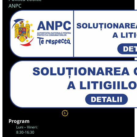
ANPC
Program
Luni – Vineri:
8:30-16:30