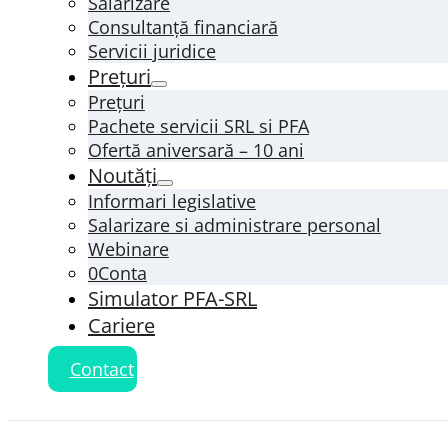
Salarizare
Consultanță financiară
Servicii juridice
Prețuri
Prețuri
Pachete servicii SRL si PFA
Ofertă aniversară – 10 ani
Noutăți
Informari legislative
Salarizare si administrare personal
Webinare
0Conta
Simulator PFA-SRL
Cariere
Contact