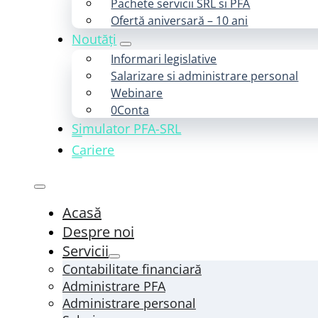
Pachete servicii SRL si PFA
Ofertă aniversară – 10 ani
Noutăți
Informari legislative
Salarizare si administrare personal
Webinare
0Conta
Simulator PFA-SRL
Cariere
Acasă
Despre noi
Servicii
Contabilitate financiară
Administrare PFA
Administrare personal