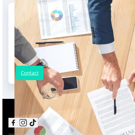
Program
Luni – Vineri: 8:30-16:30
Sâmbătă: Închis
Adresa
Municipiul Cluj-Napoca, complex ELITE CITY, Strada Bulevardul Muncii, Nr. 
Telefon
+4 0723 196 785
Contact
Follow me on Facebook
Follow me on Instagram
Follow me on TikTok