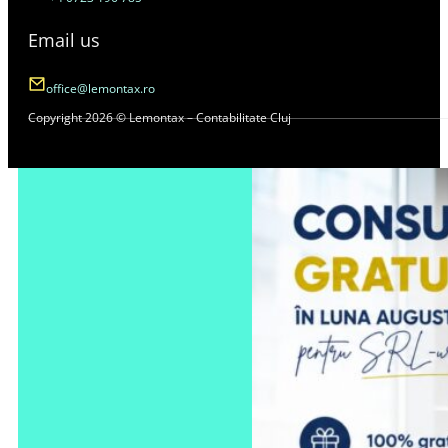
Email us
office@lemontax.ro
Copyright 2026 © Lemontax – Contabilitate Cluj