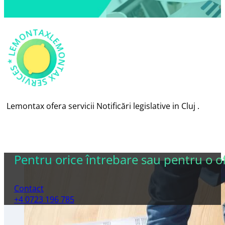
AX *
LEM
O
N
T
X
S
E
R
VICES
L
E
M
O
N
T
A
*
Lemontax ofera servicii Notificări legislative in Cluj .
Pentru orice întrebare sau pentru o ofe
Contact
+4 0723 196 785