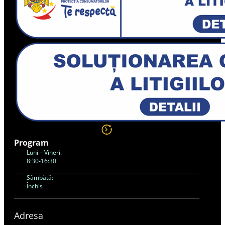
Program
Luni – Vineri:
8:30-16:30
Sâmbătă:
Închis
Adresa