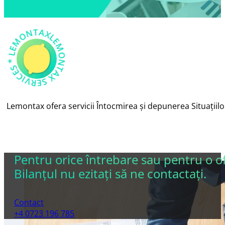
AX *
LEM
O
N
T
X
S
E
R
VICES
L
E
M
O
N
T
A
*
Lemontax ofera servicii Întocmirea și depunerea Situațiilor 
Pentru orice întrebare sau pentru o o
Bilanțul nu ezitaţi să ne contactaţi.
Contact
+4 0723 196 785