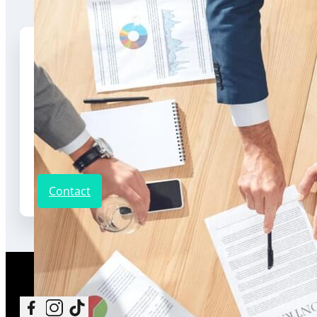
Program
Luni – Vineri: 8:30-16:30
Sâmbătă: Închis
Adresa
Municipiul Cluj-Napoca, complex ELITE CITY, Strada Bulevardul Muncii, Nr. 
Telefon
+4 0723 196 785
Contact
Follow me on Facebook
Follow me on Instagram
Follow me on TikTok