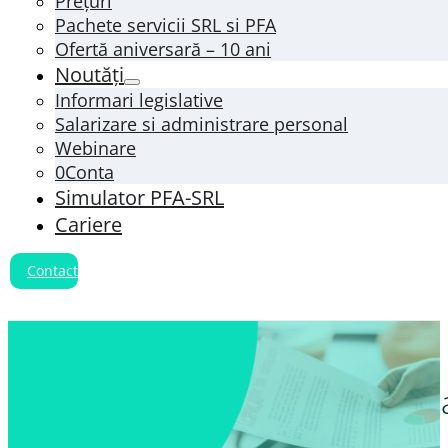
Prețuri
Pachete servicii SRL si PFA
Ofertă aniversară – 10 ani
Noutăți
Informari legislative
Salarizare si administrare personal
Webinare
0Conta
Simulator PFA-SRL
Cariere
Contact
Întocmirea și depunerea Situaț