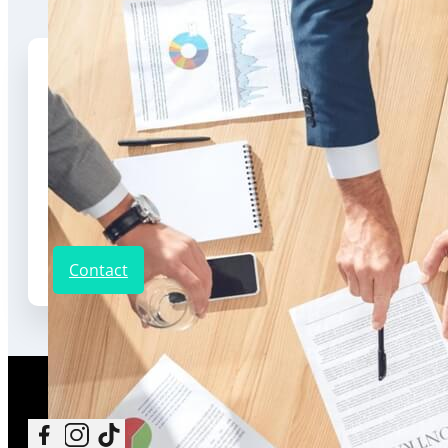
Program
Luni – Vineri: 8:30-16:30
Sâmbătă: Închis
Adresa
Municipiul Cluj-Napoca, complex ELITE CITY, Strada Bulevardul Muncii, Nr. 
Telefon
+4 0723 196 785
Contact
Follow me on Facebook
Follow me on Instagram
Follow me on TikTok