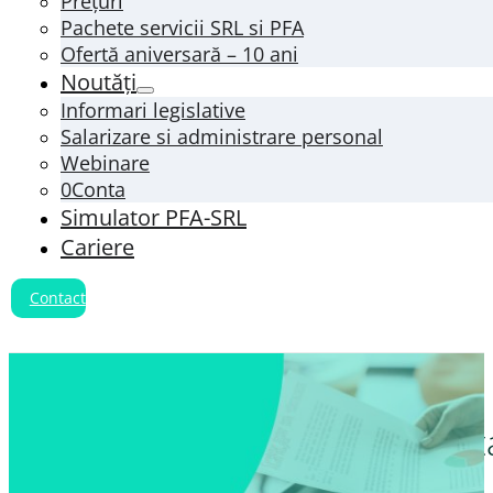
Prețuri
Pachete servicii SRL si PFA
Ofertă aniversară – 10 ani
Noutăți
Informari legislative
Salarizare si administrare personal
Webinare
0Conta
Simulator PFA-SRL
Cariere
Contact
Completarea registrelor conta