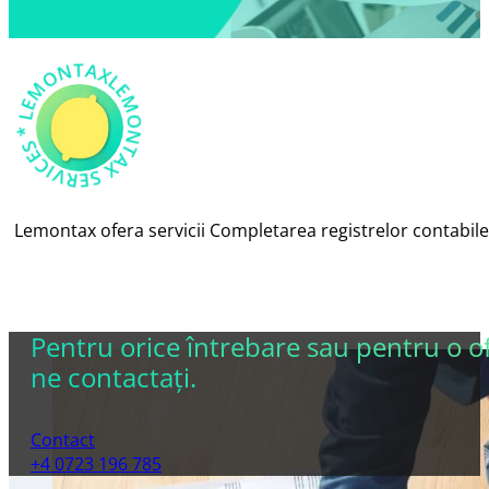
AX *
LEM
O
N
T
X
S
E
R
VICES
L
E
M
O
N
T
A
*
Lemontax ofera servicii Completarea registrelor contabile o
Pentru orice întrebare sau pentru o of
ne contactaţi.
Contact
+4 0723 196 785