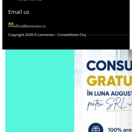
Email us
office@lemontax.ro
Copyright 2026 © Lemontax – Contabilitate Cluj