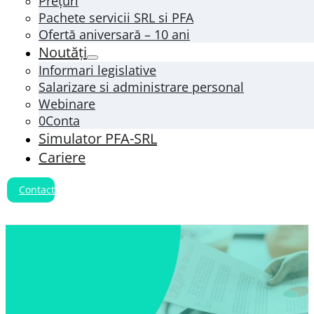
Prețuri
Pachete servicii SRL si PFA
Ofertă aniversară – 10 ani
Noutăți
Informari legislative
Salarizare si administrare personal
Webinare
0Conta
Simulator PFA-SRL
Cariere
Contact
Calcul cost salarial