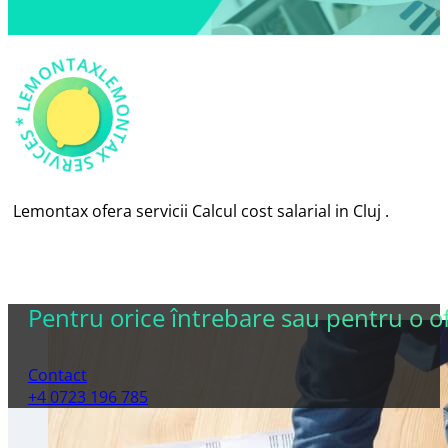
AX *
LEM
O
N
T
X
S
E
R
VICES
L
E
M
O
N
T
A
*
Lemontax ofera servicii Calcul cost salarial in Cluj .
Pentru orice întrebare sau pentru o ofe
Contact
+4 0723 196 785