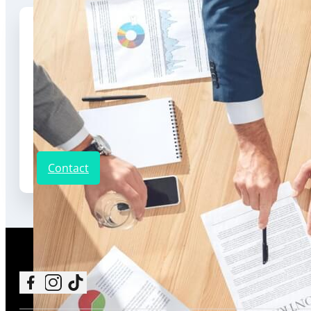
Program
Luni – Vineri: 8:30-16:30
Sâmbătă: Închis
Adresa
Municipiul Cluj-Napoca, complex ELITE CITY, Strada Bulevardul Muncii, Nr. 
Telefon
+4 0723 196 785
Contact
Follow me on Facebook
Follow me on Instagram
Follow me on TikTok