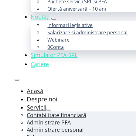
Pachete servicii SRL si PFA
Ofertă aniversară – 10 ani
Noutăți
Informari legislative
Salarizare si administrare personal
Webinare
0Conta
Simulator PFA-SRL
Cariere
Acasă
Despre noi
Servicii
Contabilitate financiară
Administrare PFA
Administrare personal