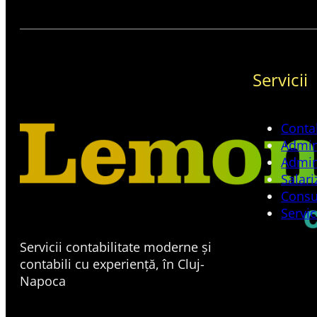
Servicii
Contab
Admin
Admin
Salari
Consu
Servic
Servicii contabilitate moderne și
contabili cu experiență, în Cluj-
Napoca