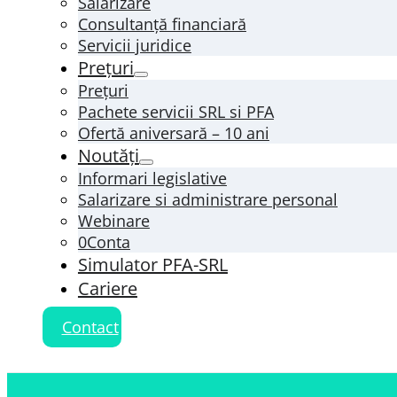
Salarizare
Consultanță financiară
Servicii juridice
Prețuri
Prețuri
Pachete servicii SRL si PFA
Ofertă aniversară – 10 ani
Noutăți
Informari legislative
Salarizare si administrare personal
Webinare
0Conta
Simulator PFA-SRL
Cariere
Contact