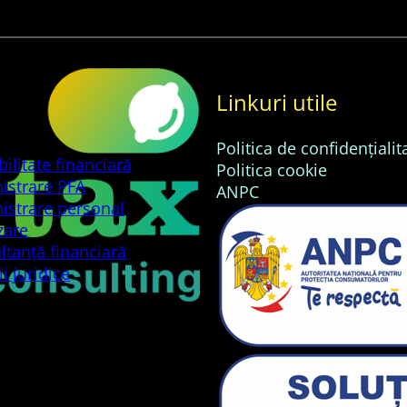
Linkuri utile
Politica de confidențialit
ilitate financiară
Politica cookie
istrare PFA
ANPC
istrare personal
zare
ltanță financiară
ii juridice